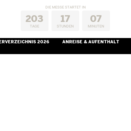
DIE MESSE STARTET IN
2
0
3
1
7
0
7
TAGE
STUNDEN
MINUTEN
ERVERZEICHNIS 2026
ANREISE & AUFENTHALT