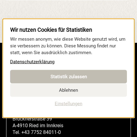
GESAMTES AUSSTELLERVERZEICHNIS
Wir nutzen Cookies für Statistiken
ANZEIGEN
Wir messen anonym, wie diese Website genutzt wird, um
sie verbessern zu können. Diese Messung findet nur
statt, wenn Sie ausdrücklich zustimmen.
Datenschutzerklärung
Statistik zulassen
Ablehnen
Einstellungen
MESSE RIED GmbH
Brucknerstraße 39
A-4910 Ried im Innkreis
Tel.
+43 7752 84011-0