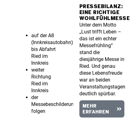
PRESSEBILANZ:
EINE RICHTIGE
WOHLFÜHLMESSE
Unter dem Motto
„Lust trifft Leben –
auf der A8
das ist ein echter
(Innkreisautobahn)
Messefrühling“
bis Abfahrt
stand die
Ried im
diesjährige Messe in
Innkreis
Ried. Und genau
weiter
diese Lebensfreude
Richtung
war an beiden
Ried im
Veranstaltungstagen
Innkreis
deutlich spürbar.
der
Messebeschilderung
MEHR
folgen
ERFAHREN