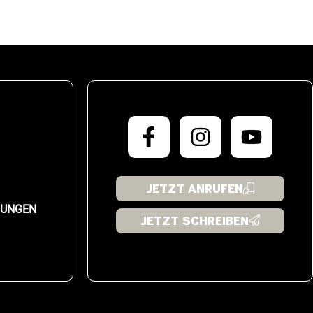
JETZT ANRUFEN
LUNGEN
JETZT SCHREIBEN
[kncc_cookie_settings
text="Cookie Einstellungen"]