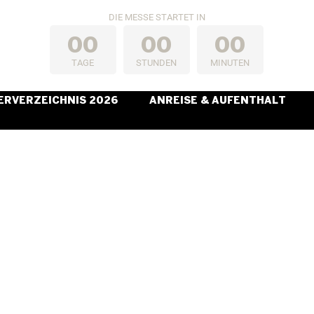
DIE MESSE STARTET IN
0
0
0
0
0
0
TAGE
STUNDEN
MINUTEN
ERVERZEICHNIS 2026
ANREISE & AUFENTHALT