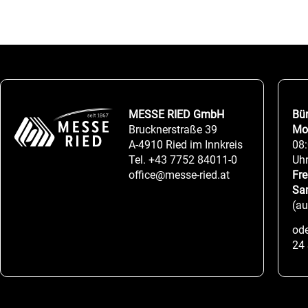
MESSE RIED GmbH
Bü
Brucknerstraße 39
Mo
A-4910 Ried im Innkreis
08:
Tel.
+43 7752 84011-0
Uh
office@messe-ried.at
Fre
Sa
(a
ode
24