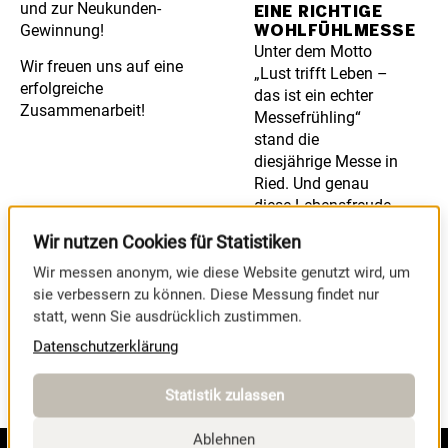
und zur Neukunden-
EINE RICHTIGE
Gewinnung!
WOHLFÜHLMESSE
Unter dem Motto
Wir freuen uns auf eine
„Lust trifft Leben –
erfolgreiche
das ist ein echter
Zusammenarbeit!
Messefrühling“
stand die
diesjährige Messe in
Ried. Und genau
diese Lebensfreude
war an beiden
Wir nutzen Cookies für Statistiken
Veranstaltungstagen
deutlich spürbar.
Wir messen anonym, wie diese Website genutzt wird, um
sie verbessern zu können. Diese Messung findet nur
MEHR
statt, wenn Sie ausdrücklich zustimmen.
ERFAHREN
Datenschutzerklärung
Statistik zulassen
Ablehnen