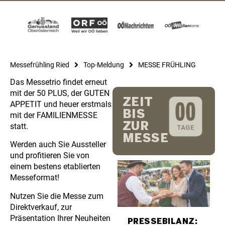
Messefrühling Ried
Top-Meldung
MESSE FRÜHLING
Das Messetrio findet erneut
mit der 50 PLUS, der GUTEN
ZEIT
APPETIT und heuer erstmals
0
0
BIS
mit der FAMILIENMESSE
ZUR
statt.
TAGE
MESSE
Werden auch Sie Aussteller
und profitieren Sie von
einem bestens etablierten
Messeformat!
Nutzen Sie die Messe zum
Direktverkauf, zur
Präsentation Ihrer Neuheiten
PRESSEBILANZ: